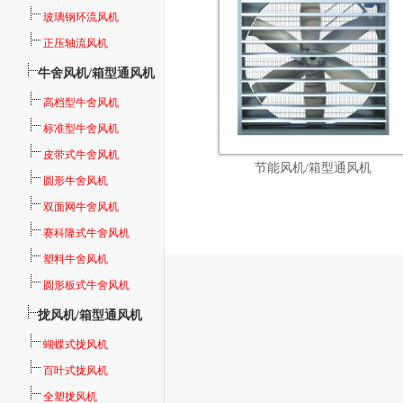
玻璃钢环流风机
正压轴流风机
牛舍风机/箱型通风机
高档型牛舍风机
标准型牛舍风机
皮带式牛舍风机
节能风机/箱型通风机
圆形牛舍风机
双面网牛舍风机
赛科隆式牛舍风机
塑料牛舍风机
圆形板式牛舍风机
拢风机/箱型通风机
蝴蝶式拢风机
百叶式拢风机
全塑拢风机