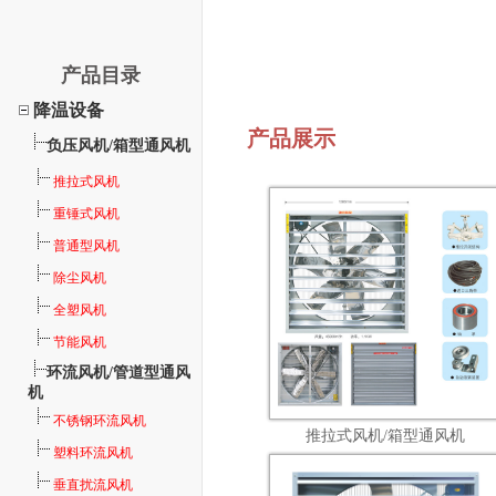
产品目录
降温设备
产品展示
负压风机/箱型通风机
推拉式风机
重锤式风机
普通型风机
除尘风机
全塑风机
节能风机
环流风机/管道型通风
机
不锈钢环流风机
推拉式风机/箱型通风机
塑料环流风机
垂直扰流风机