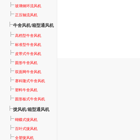
玻璃钢环流风机
正压轴流风机
牛舍风机/箱型通风机
高档型牛舍风机
标准型牛舍风机
皮带式牛舍风机
圆形牛舍风机
双面网牛舍风机
赛科隆式牛舍风机
塑料牛舍风机
圆形板式牛舍风机
拢风机/箱型通风机
蝴蝶式拢风机
百叶式拢风机
全塑拢风机