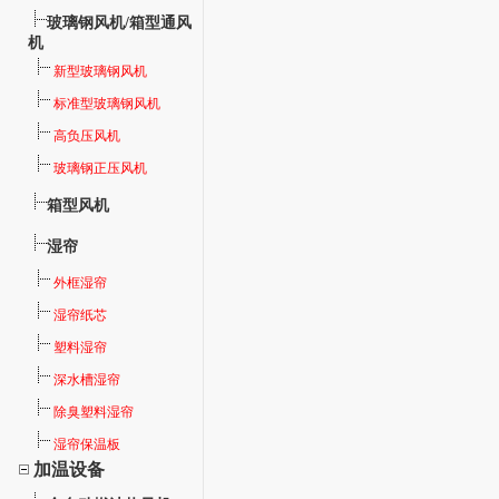
玻璃钢风机/箱型通风
机
新型玻璃钢风机
标准型玻璃钢风机
高负压风机
玻璃钢正压风机
箱型风机
湿帘
外框湿帘
湿帘纸芯
塑料湿帘
深水槽湿帘
除臭塑料湿帘
湿帘保温板
加温设备