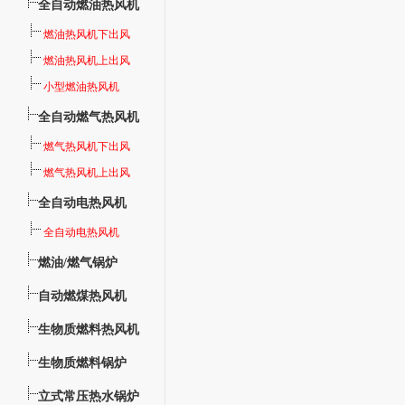
全自动燃油热风机
燃油热风机下出风
燃油热风机上出风
小型燃油热风机
全自动燃气热风机
燃气热风机下出风
燃气热风机上出风
全自动电热风机
全自动电热风机
燃油/燃气锅炉
自动燃煤热风机
生物质燃料热风机
生物质燃料锅炉
立式常压热水锅炉