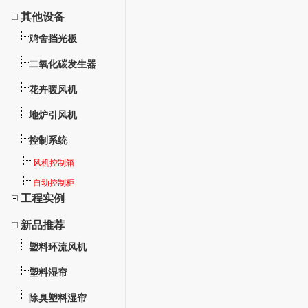
其他设备
鸡舍挡光板
二氧化碳发生器
花卉暖风机
地炉引风机
控制系统
风机控制箱
自动控制柜
工程实例
新品推荐
塑料环流风机
塑料湿帘
除臭塑料湿帘