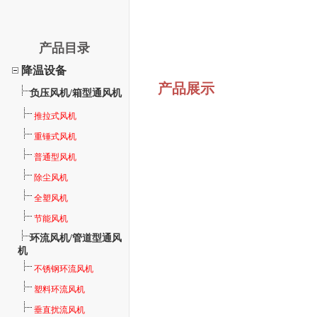
产品目录
降温设备
产品展示
负压风机/箱型通风机
推拉式风机
重锤式风机
普通型风机
除尘风机
全塑风机
节能风机
环流风机/管道型通风
机
不锈钢环流风机
塑料环流风机
垂直扰流风机