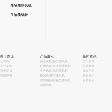
生物质热风机
生物质锅炉
关于杰诺
产品展示
新闻资讯
公司简介
负压风机/箱型通风机
公司新闻
企业文化
环流风机/管道型通风机
行业新闻
荣誉证书
牛舍风机/箱型通风机
展会信息
特别声明
拢风机/箱型通风机
新品展示
玻璃钢风机/箱型通风机
安装实例
箱型风机