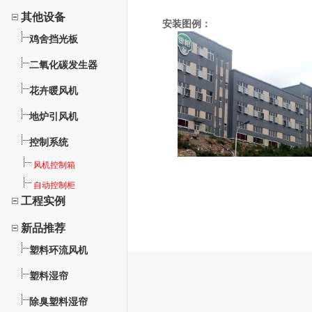
其他设备
安装图例：
鸡舍挡光板
二氧化碳发生器
花卉暖风机
地炉引风机
控制系统
风机控制箱
自动控制柜
工程实例
新品推荐
塑料环流风机
塑料湿帘
除臭塑料湿帘