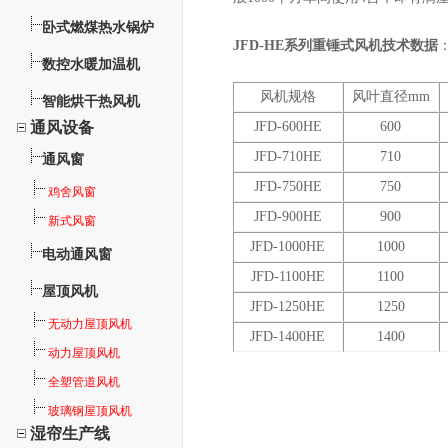
卧式燃煤热水锅炉
JFD-HE系列重锤式
风机技术数据
数控水暖加温机
风机规格
风叶直径
mm
智能烘干热风机
JFD-600HE
600
通风设备
JFD-710HE
710
通风窗
JFD-750HE
750
鸡舍风窗
JFD-900HE
900
新式风窗
JFD-1000HE
1000
电动通风窗
JFD-1100HE
1100
屋顶风机
JFD-1250HE
1250
无动力屋顶风机
JFD-1400HE
1400
动力屋顶风机
全塑管道风机
玻璃钢屋顶风机
湿帘生产线