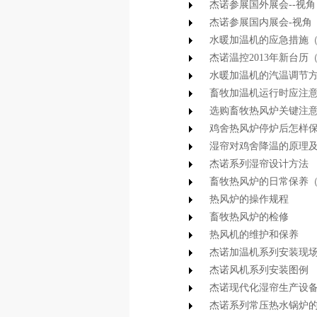
杰诺参展国外展会--视
杰诺参展国内展会-视角
水暖加温机的应急措施
杰诺温控2013年新台历
水暖加温机的汽温调节
畜牧加温机运行时应注
选购畜牧热风炉关键注
鸡舍热风炉停炉后怎样
湿帘对鸡舍降温的原理
杰诺系列湿帘设计方法
畜牧热风炉的日常保养
热风炉的操作规程
畜牧热风炉的检修
热风机的维护和保养
杰诺加温机系列安装现
杰诺风机系列安装图例
杰诺现代化湿帘生产设
杰诺系列常压热水锅炉