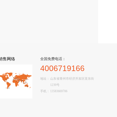
销售网络
全国免费电话：
4006719166
地址：
山东省青州市经济开发区亚东街
1239号
手机：
13583669706