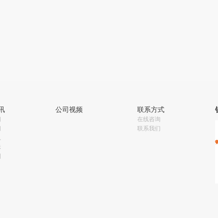
讯
公司视频
联系方式
闻
在线咨询
闻
联系我们
息
示
例