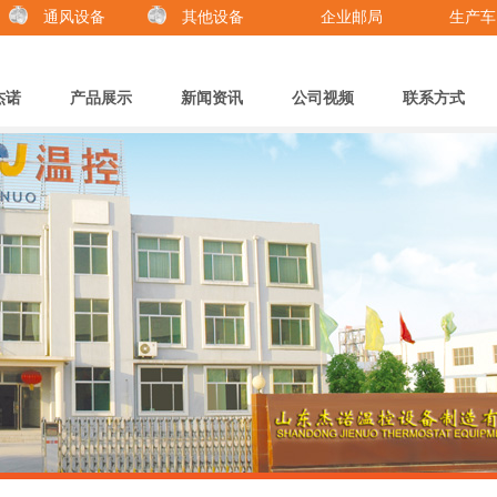
通风设备
其他设备
企业邮局
生产车
杰诺
产品展示
新闻资讯
公司视频
联系方式