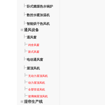
卧式燃煤热水锅炉
数控水暖加温机
智能烘干热风机
通风设备
通风窗
鸡舍风窗
新式风窗
电动通风窗
屋顶风机
无动力屋顶风机
动力屋顶风机
全塑管道风机
玻璃钢屋顶风机
湿帘生产线