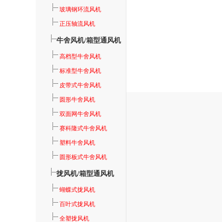
玻璃钢环流风机
正压轴流风机
牛舍风机/箱型通风机
高档型牛舍风机
标准型牛舍风机
皮带式牛舍风机
圆形牛舍风机
双面网牛舍风机
赛科隆式牛舍风机
塑料牛舍风机
圆形板式牛舍风机
拢风机/箱型通风机
蝴蝶式拢风机
百叶式拢风机
全塑拢风机