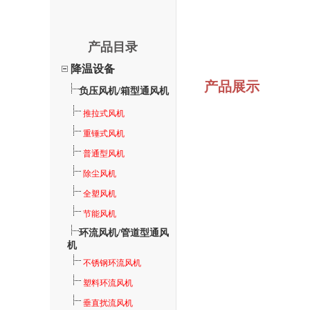
产品目录
降温设备
产品展示
负压风机/箱型通风机
推拉式风机
重锤式风机
普通型风机
除尘风机
全塑风机
节能风机
环流风机/管道型通风
机
不锈钢环流风机
塑料环流风机
垂直扰流风机