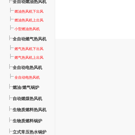
全自动燃油热风机
燃油热风机下出风
燃油热风机上出风
小型燃油热风机
全自动燃气热风机
燃气热风机下出风
燃气热风机上出风
全自动电热风机
全自动电热风机
燃油/燃气锅炉
自动燃煤热风机
生物质燃料热风机
生物质燃料锅炉
立式常压热水锅炉