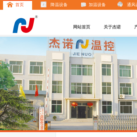
首页
降温设备
加温设备
通风
网站首页
关于杰诺