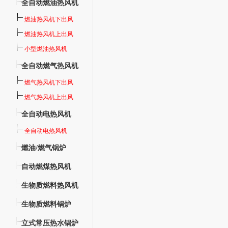
全自动燃油热风机
燃油热风机下出风
燃油热风机上出风
小型燃油热风机
全自动燃气热风机
燃气热风机下出风
燃气热风机上出风
全自动电热风机
全自动电热风机
燃油/燃气锅炉
自动燃煤热风机
生物质燃料热风机
生物质燃料锅炉
立式常压热水锅炉