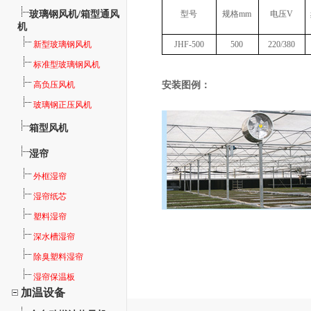
玻璃钢风机/箱型通风
型号
规格
mm
电压
V
机
新型玻璃钢风机
JHF-500
500
220/380
标准型玻璃钢风机
高负压风机
安装图例：
玻璃钢正压风机
箱型风机
湿帘
外框湿帘
湿帘纸芯
塑料湿帘
深水槽湿帘
除臭塑料湿帘
湿帘保温板
加温设备