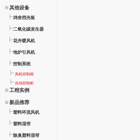
其他设备
鸡舍挡光板
二氧化碳发生器
花卉暖风机
地炉引风机
控制系统
风机控制箱
自动控制柜
工程实例
新品推荐
塑料环流风机
塑料湿帘
除臭塑料湿帘