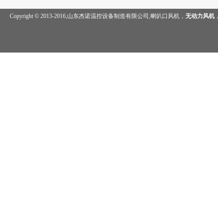
Copyright © 2013-2016,山东杰诺温控设备制造有限公司,
喇叭口风机
，
无动力风机