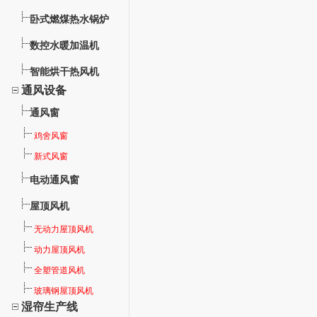
卧式燃煤热水锅炉
数控水暖加温机
智能烘干热风机
通风设备
通风窗
鸡舍风窗
新式风窗
电动通风窗
屋顶风机
无动力屋顶风机
动力屋顶风机
全塑管道风机
玻璃钢屋顶风机
湿帘生产线